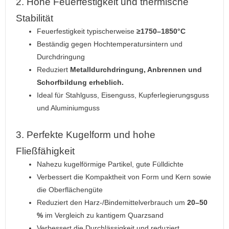
2. Hohe Feuerfestigkeit und thermische
Stabilität
Feuerfestigkeit typischerweise
≥1750–1850°C
Beständig gegen Hochtemperatursintern und
Durchdringung
Reduziert
Metalldurchdringung, Anbrennen und
Schorfbildung erheblich.
Ideal für Stahlguss, Eisenguss, Kupferlegierungsguss
und Aluminiumguss
3. Perfekte Kugelform und hohe
Fließfähigkeit
Nahezu kugelförmige Partikel, gute Fülldichte
Verbessert die Kompaktheit von Form und Kern sowie
die Oberflächengüte
Reduziert den Harz-/Bindemittelverbrauch um
20–50
%
im Vergleich zu kantigem Quarzsand
Verbessert die Durchlässigkeit und reduziert