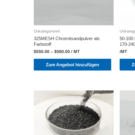
Unkategorisiert
Unkatego
325MESH Chromitsandpulver als
50-100
Farbstoff
170-24
$
550.00
–
$
580.00
/ MT
/MT
Zum Angebot hinzufügen
Z