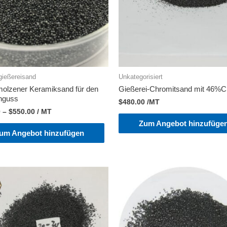
gießereisand
Unkategorisiert
olzener Keramiksand für den
Gießerei-Chromitsand mit 46%
nguss
$
480.00
/MT
0
–
$
550.00
/ MT
Zum Angebot hinzufüge
um Angebot hinzufügen