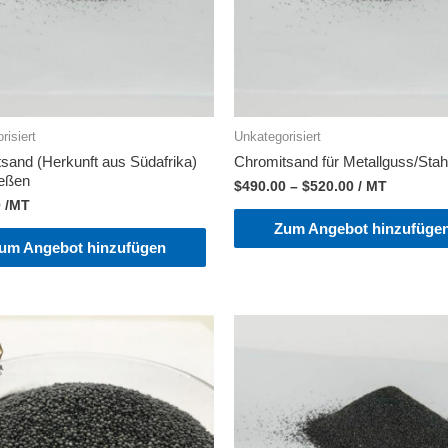
risiert
Unkategorisiert
sand (Herkunft aus Südafrika)
Chromitsand für Metallguss/Sta
eßen
$
490.00
–
$
520.00
/ MT
0
/MT
Zum Angebot hinzufüge
um Angebot hinzufügen