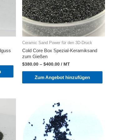
Ceramic Sand Power für den 3D-Druck
hlguss
Cold Core Box Spezial-Keramiksand
zum Gießen
$
380.00
–
$
400.00
/ MT
n
Zum Angebot hinzufügen