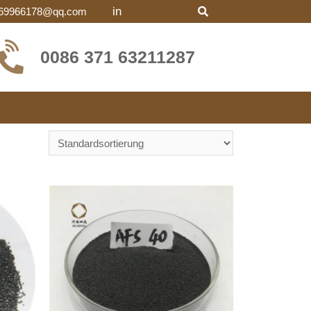
in
69966178@qq.com
0086 371 63211287