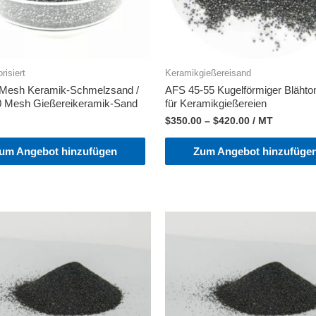
risiert
Keramikgießereisand
 Mesh Keramik-Schmelzsand /
AFS 45-55 Kugelförmiger Bläht
0 Mesh Gießereikeramik-Sand
für Keramikgießereien
$
350.00
–
$
420.00
/ MT
um Angebot hinzufügen
Zum Angebot hinzufüge