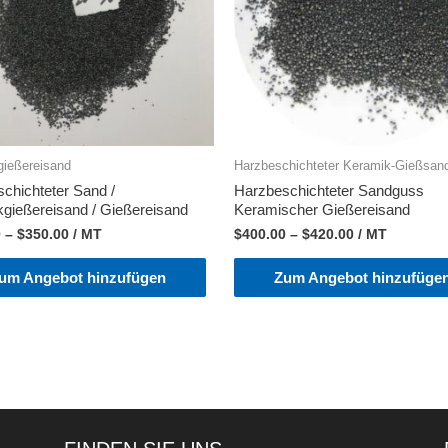
gießereisand
Harzbeschichteter Keramik-Gießsan
chichteter Sand /
Harzbeschichteter Sandguss
gießereisand / Gießereisand
Keramischer Gießereisand
0
–
$
350.00
/ MT
$
400.00
–
$
420.00
/ MT
um Angebot hinzufügen
Zum Angebot hinzufüge