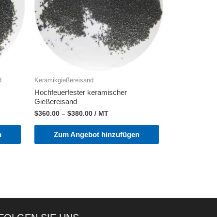
d
Keramikgießereisand
Hochfeuerfester keramischer
Gießereisand
$
360.00
–
$
380.00
/ MT
n
Zum Angebot hinzufügen