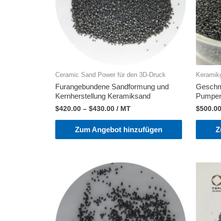
Ceramic Sand Power für den 3D-Druck
Keramik
Furangebundene Sandformung und
Geschm
Kernherstellung Keramiksand
Pumpe
$
420.00
–
$
430.00
/ MT
$
500.0
Zum Angebot hinzufügen
Z