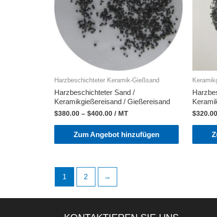
Harzbeschichteter Keramik-Gießsand
Keramik
Harzbeschichteter Sand /
Harzbes
Keramikgießereisand / Gießereisand
Keramik
$
380.00
–
$
400.00
/ MT
$
320.0
Zum Angebot hinzufügen
Z
1
2
→