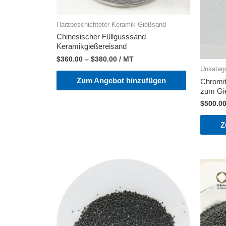
Harzbeschichteter Keramik-Gießsand
Chinesischer Füllgusssand
Keramikgießereisand
$
360.00
–
$
380.00
/ MT
Unkatego
Zum Angebot hinzufügen
Chromit
zum Gi
$
500.0
Z