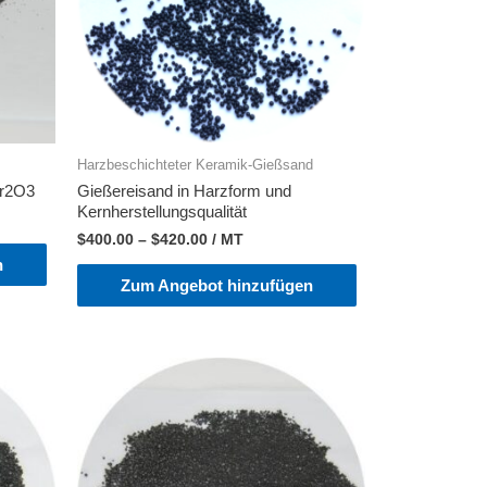
Harzbeschichteter Keramik-Gießsand
Cr2O3
Gießereisand in Harzform und
Kernherstellungsqualität
$
400.00
–
$
420.00
/ MT
n
Zum Angebot hinzufügen