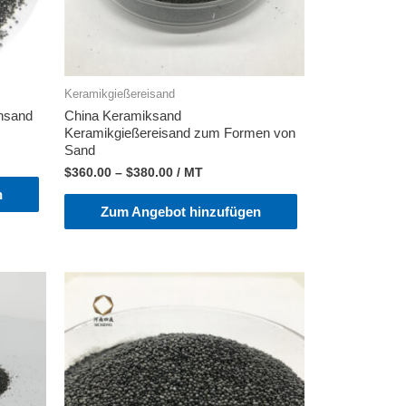
Keramikgießereisand
onsand
China Keramiksand
Keramikgießereisand zum Formen von
Sand
$
360.00
–
$
380.00
/ MT
n
Zum Angebot hinzufügen