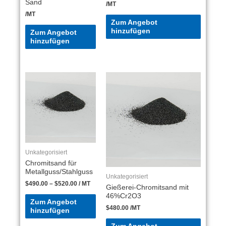
Sand
/MT
/MT
Zum Angebot
hinzufügen
Zum Angebot
hinzufügen
Unkategorisiert
Chromitsand für
Metallguss/Stahlguss
Unkategorisiert
$
490.00
–
$
520.00
/ MT
Gießerei-Chromitsand mit
46%Cr2O3
Zum Angebot
$
480.00
/MT
hinzufügen