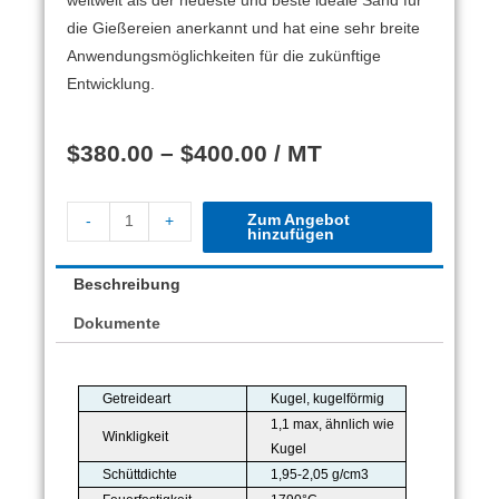
weltweit als der neueste und beste ideale Sand für
die Gießereien anerkannt und hat eine sehr breite
Anwendungsmöglichkeiten für die zukünftige
Entwicklung.
$
380.00
–
$
400.00
/ MT
Zum Angebot
-
+
hinzufügen
Beschreibung
Dokumente
Getreideart
Kugel, kugelförmig
1,1 max, ähnlich wie
Winkligkeit
Kugel
Schüttdichte
1,95-2,05 g/cm3