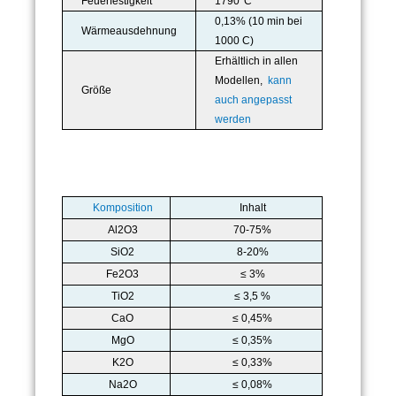
Feuerfestigkeit
1790°C
0,13% (10 min bei
Wärmeausdehnung
1000 C)
Erhältlich in allen
Modellen,
kann
Größe
auch angepasst
werden
Komposition
Inhalt
Al2O3
70-75%
SiO2
8-20%
Fe2O3
≤ 3%
TiO2
≤ 3,5 %
CaO
≤ 0,45%
MgO
≤ 0,35%
K2O
≤ 0,33%
Na2O
≤ 0,08%