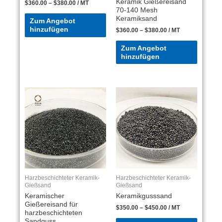
Keramik Gießereisand
$
360.00
–
$
380.00
/ MT
70-140 Mesh
Keramiksand
Zum Angebot
hinzufügen
$
360.00
–
$
380.00
/ MT
Zum Angebot
hinzufügen
Harzbeschichteter Keramik-
Harzbeschichteter Keramik-
Gießsand
Gießsand
Keramischer
Keramikgusssand
Gießereisand für
$
350.00
–
$
450.00
/ MT
harzbeschichteten
Sandguss