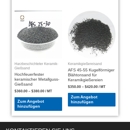
Harzbeschichteter Keramik-
Keramikgießereisand
Gießsand
AFS 45-55 Kugelförmiger
Hochfeuerfester
Blähtonsand für
keramischer Metallguss-
Keramikgießereien
Gießsand
$
350.00
–
$
420.00
/ MT
$
360.00
–
$
380.00
/ MT
Zum Angebot
Zum Angebot
hinzufügen
hinzufügen