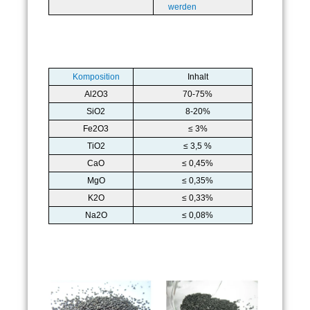
werden
Komposition
Inhalt
Al2O3
70-75%
SiO2
8-20%
Fe2O3
≤ 3%
TiO2
≤ 3,5 %
CaO
≤ 0,45%
MgO
≤ 0,35%
K2O
≤ 0,33%
Na2O
≤ 0,08%