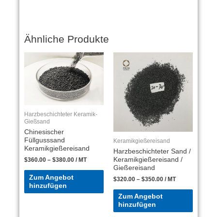
Ähnliche Produkte
Harzbeschichteter Keramik-
Gießsand
Chinesischer
Füllgusssand
Keramikgießereisand
Keramikgießereisand
Harzbeschichteter Sand /
Keramikgießereisand /
$
360.00
–
$
380.00
/ MT
Gießereisand
Zum Angebot
$
320.00
–
$
350.00
/ MT
hinzufügen
Zum Angebot
hinzufügen