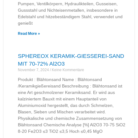
Pumpen, Ventilkörpern, Hydraulikteilen, Gusseisen,
Gussstahl und Nichteisenmetallen, insbesondere in
Edelstahl und hitzebeständigem Stahl, verwendet und
genießt
Read More »
SPHEREOX KERAMIK-GIESSEREI-SAND
MIT 70-72% Al2O3
November 7, 2024
Keine Kommentare
Produkt : Blähtonsand Name : Blähtonsand
/Keramikgießereisand Beschreibung :​ Blähtonsand ist
eine Art geschmolzener Keramiksand. Er wird aus
kalziniertem Bauxit mit einem Hauptanteil von
Aluminiumoxid hergestellt, das durch Schmelzen,
Blasen, Sieben und Mischen verarbeitet wird.
Physikalische und chemische Zusammensetzung von
Blähtonsand Chemische Analyse [%] Al2O3 70-75 SiO2
8-20 Fe2O3 ≤3 TiO2 ≤3,5 Hoch ≤0,45 MgO