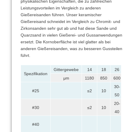
physikalischen Eigenschaften, die zu zahlreichen
Leistungsvorteilen im Vergleich zu anderen
Gießereisanden führen.
Unser keramischer
Gießereisand schneidet im Vergleich zu Chromit- und
Zirkonsanden sehr gut ab und hat diese Sande und
Quarzsand in vielen Gießerei- und Gussanwendungen
ersetzt.
Die Kornoberfläche ist viel glatter als bei
anderen Gießereisanden, was zu besseren Gussteilen
führt.
Gittergewebe
14
18
26
3
Spezifikation
μm
1180
850
600
42
30-
30
#25
≤2
10
50
5
20-
40
#30
≤2
10
40
6
30
#40
5