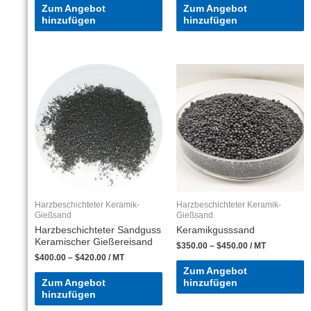
Zum Angebot
Zum Angebot
hinzufügen
hinzufügen
Harzbeschichteter Keramik-
Harzbeschichteter Keramik-
Gießsand
Gießsand
Harzbeschichteter Sandguss
Keramikgusssand
Keramischer Gießereisand
$
350.00
–
$
450.00
/ MT
$
400.00
–
$
420.00
/ MT
Zum Angebot
Zum Angebot
hinzufügen
hinzufügen