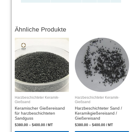
Ähnliche Produkte
Harzbeschichteter Keramik-
Harzbeschichteter Keramik-
Gießsand
Gießsand
Keramischer Gießereisand
Harzbeschichteter Sand /
für harzbeschichteten
Keramikgießereisand /
Sandguss
Gießereisand
$
380.00
–
$
400.00
/ MT
$
380.00
–
$
400.00
/ MT